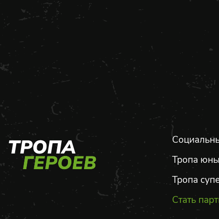
Социальны
Тропа юны
Тропа суп
Стать пар